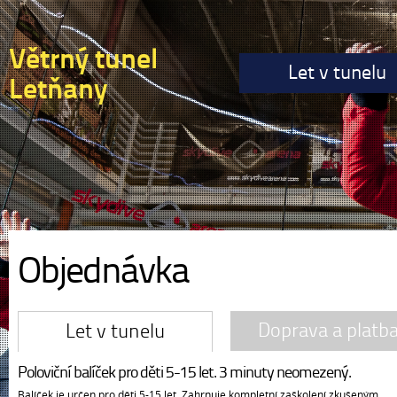
Větrný tunel
Let v tunelu
Letňany
Objednávka
Doprava a platb
Let v tunelu
Poloviční balíček pro děti 5-15 let. 3 minuty neomezený.
Balíček je určen pro děti 5-15 let. Zahrnuje kompletní zaškolení zkušeným