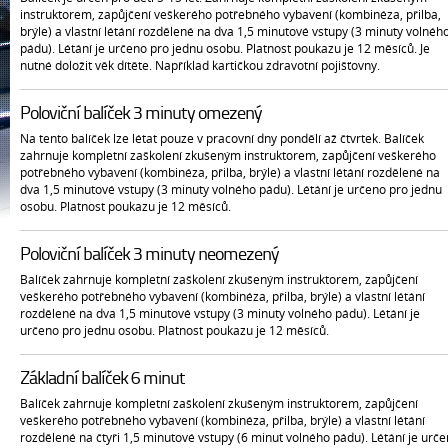
instruktorem, zapůjčení veškerého potřebného vybavení (kombinéza, přilba,
brýle) a vlastní létání rozdělené na dva 1,5 minutové vstupy (3 minuty volnéh
pádu). Létání je určeno pro jednu osobu. Platnost poukazu je 12 měsíců. Je
nutné doložit věk dítěte. Například kartičkou zdravotní pojišťovny.
Poloviční balíček 3 minuty omezený
Na tento balíček lze létat pouze v pracovní dny pondělí až čtvrtek. Balíček
zahrnuje kompletní zaškolení zkušeným instruktorem, zapůjčení veškerého
potřebného vybavení (kombinéza, přilba, brýle) a vlastní létání rozdělené na
dva 1,5 minutové vstupy (3 minuty volného pádu). Létání je určeno pro jednu
osobu. Platnost poukazu je 12 měsíců.
Poloviční balíček 3 minuty neomezený
Balíček zahrnuje kompletní zaškolení zkušeným instruktorem, zapůjčení
veškerého potřebného vybavení (kombinéza, přilba, brýle) a vlastní létání
rozdělené na dva 1,5 minutové vstupy (3 minuty volného pádu). Létání je
určeno pro jednu osobu. Platnost poukazu je 12 měsíců.
Základní balíček 6 minut
Balíček zahrnuje kompletní zaškolení zkušeným instruktorem, zapůjčení
veškerého potřebného vybavení (kombinéza, přilba, brýle) a vlastní létání
rozdělené na čtyři 1,5 minutové vstupy (6 minut volného pádu). Létání je urč